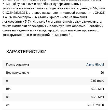
ХН78Т, alloy800 и 825 и подобных, супераустенитных
коррозионностойких сталей с содержанием молибдена до 6%, типа
01Х23Н28М3Д3Т, сплавов на железо-никелевой основе типа ХН32Т,
1.4876, высокопрочных сталей криогенного назначения
легированных 5-9% Ni, сталей с ограниченной свариваемостью, а
также наплавки переходных и плакирующих коррозионностойких
слоев на изделия из низкоуглеродистых и низколегированных
конструкционных и теплоустойчивых сталей.
ХАРАКТЕРИСТИКИ
Производитель
Alpha Global
Вес катушки, кг
60
c
0.03 max.
mn
0.30 Max
si
0.20 Max
cr
20.00-23.00