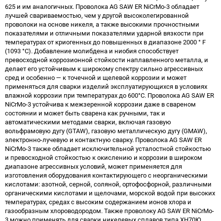
625 и им аналогичных. Проволока AG SAW ER NiCrMo-3 обладает
лучшей свариваемостью, чем у другой высоколегированной
проволоки на основе никеля, а также высокими прочностными
показателями и отличными показателями ударной вязкости при
температурах от криогенных до повышенных в диапазоне 2000 ° F
(1093 °C). Добавление молибдена и ниобия способствует
превосходной коррозионной стойкости наплавленного металла, и
делает его устойчивым к широкому спектру сильно агрессивных
сред и особенно — к точечной и щелевой коррозии и может
применяться для сварки изделий эксплуатирующихся в условиях
влажной коррозии при температурах до 600°C. Проволока AG SAW ER
NiCrMo-3 устойчива к межзеренной коррозии даже в свареном
состоянии и может быть сварена как ручными, так и
автоматическими методами сварки, включая газовую
вольфрамовую дугу (GTAW), газовую металлическую дугу (GMAW),
электронно-лучевую и контактную сварку. Проволока AG SAW ER
NiCrMo-3 также обладает исключительной усталостной стойкостью
и превосходной стойкостью к окислению и коррозии в широком
диапазоне агрессивных условий, может применяется для
изготовления оборудования контактирующего с неорганическими
кислотами: азотной, серной, соляной, ортофосфорной, различными
органическими кислотами и щелочами, морской водой при высоких
температурах, средах с высоким содержанием ионов хлора и
газообразным хлороводородом. Также проволоку AG SAW ER NiCrMo-
3 можно применять для сварки никелевых сплавов типа ХН70Ю,