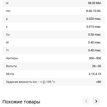
ni
58.00 Min
mo
8.00-10.00.
p
0.020 max.
s
0.015 max.
Cu
0.50 max.
Al
0.40 max.
Ti
0.40 max.
Амперы
300~500
Вольты
26~30
Nb+ta
3.15-4.15
Ударная вязкость iso – v (j)-196 °c
>80
Похожие товары