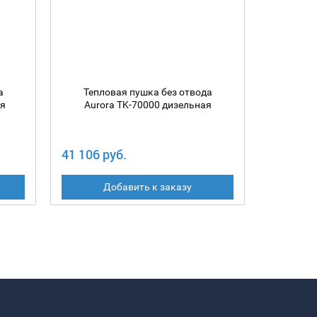
а
Тепловая пушка без отвода
Тепл
ая
Aurora TK-70000 дизельная
Auro
41 106 руб.
37 851 
Добавить к заказу