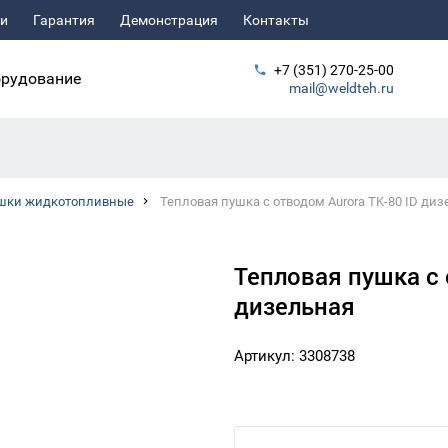
ьи
Гарантия
Демонстрация
Контакты
+7 (351) 270-25-00
рудование
mail@weldteh.ru
шки жидкотопливные
Тепловая пушка с отводом Aurora TK-80 ID ди
Тепловая пушка с 
дизельная
Артикул: 3308738