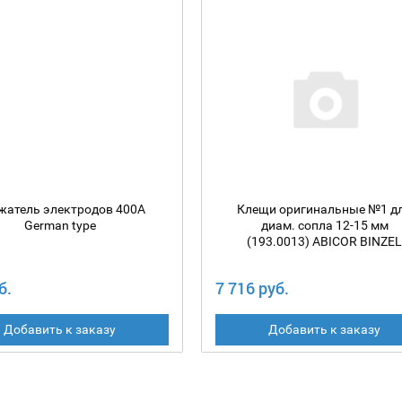
жатель электродов 400А
Клещи оригинальные №1 д
German type
диам. сопла 12-15 мм
(193.0013) ABICOR BINZEL
б.
7 716 руб.
Добавить к заказу
Добавить к заказу