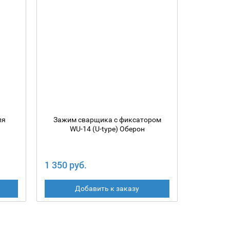
ля
Зажим сварщика с фиксатором
Зажим 
WU-14 (U-type) Оберон
1 350 руб.
725 руб
Добавить к заказу