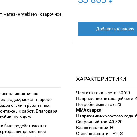
Добавить к заказу
ХАРАКТЕРИСТИКИ
Частота тока в сети: 50/60
 использования на
Напряжение питающей сети: 
лектродом, может широко
Потребляемый ток: 23
ющей стали и различных
MMA сварка
:
монтажных работ. Благодаря
Напряжение холостого хода: 
табильную дугу.
Сварочный ток: 40-320
в и быстродействующих
Класс изоляции: H
вертора, выпрямленное
Степень защиты: IP21S