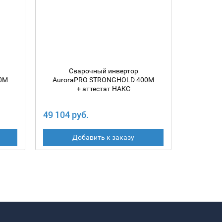
Сварочный инвертор
С
0M
AuroraPRO STRONGHOLD 400M
Auror
+ аттестат НАКС
49 104 руб.
40 176 
Добавить к заказу