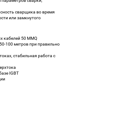
 параметров сварки;
асность сварщика во время
сти или замкнутого
х кабелей 50 MMQ
50-100 метров при правильно
оках, стабильная работа с
верхтока
базе IGBT
ции