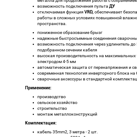
металла для продолжения работы с сохранением
возможность подключения пульта
ДУ
отключаемая функция
VRD,
обеспечивает безоп
работы в сложных условиях повышенной влажно
пространства.
пониженное образование брызг
надежные быстросъемные соединения сварочны
возможность подключения через удлинитель до 
подобранном сечении кабеля
высокая производительность на максимальных т
электродом 4-5 мм
автоматическая защита от перенапряжения и с
современная технология инверторного блока на 
сварочные аксессуры в стандартной комплекта
Применение:
производство
сельское хозяйство
строительство
монтаж металлоконструкций
Комплектация:
кабель 35mm2, 3 метра - 2 шт.