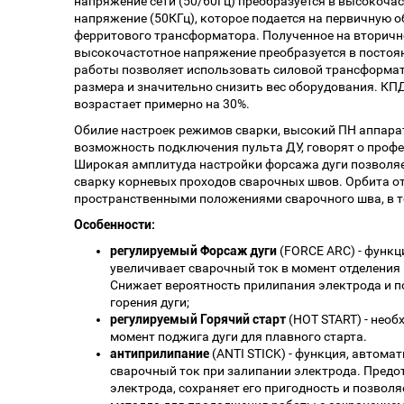
напряжение сети (50/60Гц) преобразуется в высокоча
напряжение (50КГц), которое подается на первичную
ферритового трансформатора. Полученное на вторичн
высокочастотное напряжение преобразуется в постоя
работы позволяет использовать силовой трансформа
размера и значительно снизить вес оборудования. КП
возрастает примерно на 30%.
Обилие настроек режимов сварки, высокий ПН аппарат
возможность подключения пульта ДУ, говорят о профе
Широкая амплитуда настройки форсажа дуги позволяе
сварку корневых проходов сварочных швов. Орбита о
пространственными положениями сварочного шва, в т
Особенности:
регулируемый Форсаж дуги
(FORCE ARC) - функц
увеличивает сварочный ток в момент отделения 
Снижает вероятность прилипания электрода и 
горения дуги;
регулируемый Горячий старт
(HOT START) - необ
момент поджига дуги для плавного старта.
антиприлипание
(ANTI STICK) - функция, автом
сварочный ток при залипании электрода. Пред
электрода, сохраняет его пригодность и позволя