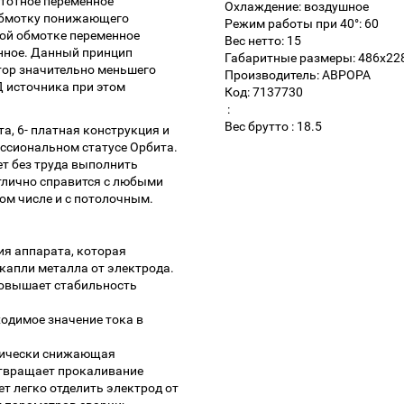
стотное переменное
Охлаждение: воздушное
 обмотку понижающего
Режим работы при 40°: 60
ой обмотке переменное
Вес нетто: 15
нное. Данный принцип
Габаритные размеры: 486x22
тор значительно меньшего
Производитель: АВРОРА
Д источника при этом
Код: 7137730
:
Вес брутто : 18.5
а, 6- платная конструкция и
ссиональном статусе Орбита.
т без труда выполнить
тлично справится с любыми
ом числе и с потолочным.
ия аппарата, которая
капли металла от электрода.
повышает стабильность
ходимое значение тока в
атически снижающая
отвращает прокаливание
ет легко отделить электрод от