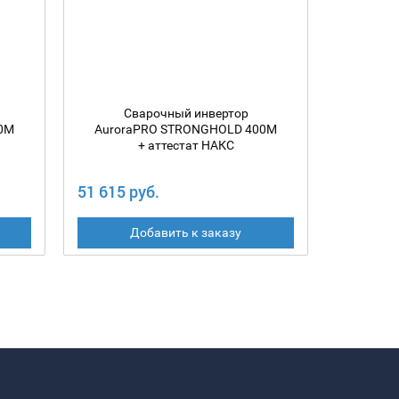
Сварочный инвертор
С
0M
AuroraPRO STRONGHOLD 400M
Auror
+ аттестат НАКС
51 615 руб.
42 222 
Добавить к заказу