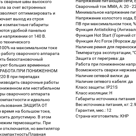
Напряжение питающей сети, В
ть сварные швы высокого
Сварочный ток MMA, А: 20 - 2
ла за счет встроенных
Минимальное напряжение пита
е позволяют оптимизировать и
Напряжение холостого хода, В
лючает выход из строя
ПВ при максимальном токе, %
 и компактные габариты
Функция Antisticking (Антизал
ются удобной панелью
Функция Hot Start (Горячий ст
 напряжении от 140 В.
Функция Arc Force (Форсаж дуг
го технического
Наличие ремня для переноски
100% на максимальном токе
Температура эксплуатации, °C:
 работу сварочного аппарата
Защита от перегрева: да
дить безостановочный
Работа при пониженном напр
буют больших временных
Возможность сварки нержаве
сть.РАБОТА ПРИ ПОНИЖЕННОМ
Наличие сетевой вилки: да
20 В при перепадах
Наличие сетевого кабеля: да
роизводить сварочные работы
Класс защиты: IP21S
 пониженном или нестабильном
Класс изоляции: H
ры сварочного аппарата
Габариты источника питания 
компактности и идеально
Вес источника питания, кг: 2.
пользования.ЗАЩИТА ОТ
Гарантия, мес.: 12
 время на большом токе,
Страна-изготовитель: КНР
сить допустимую. В этом
 режим термозащиты. При
 отключается, но вентилятор
компактностьПлавная