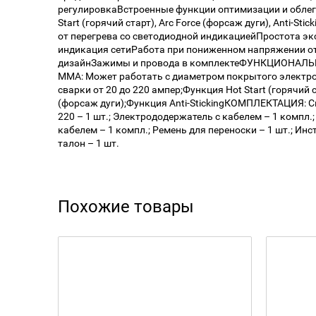
регулировкаВстроенные функции оптимизации и облегч
Start (горячий старт), Arc Force (форсаж дуги), Anti-St
от перегрева со светодиодной индикациейПростота э
индикация сетиРабота при пониженном напряжении о
дизайнЗажимы и провода в комплектеФУНКЦИОНА
MMA: Может работать с диаметром покрытого электро
сварки от 20 до 220 ампер;Функция Hot Start (горячий 
(форсаж дуги);Функция Anti-StickingКОМПЛЕКТАЦИЯ: 
220 – 1 шт.; Электрододержатель с кабелем – 1 компл.
кабелем – 1 компл.; Ремень для переноски – 1 шт.; Инс
талон – 1 шт.
Похожие товары