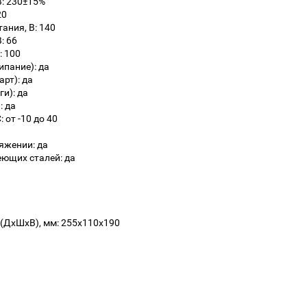
: 230±15%
20
ния, В: 140
: 66
: 100
ипание): да
арт): да
и): да
: да
 от -10 до 40
яжении: да
ющих сталей: да
(ДхШхВ), мм: 255х110х190
9