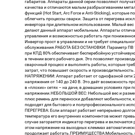
габаритов. Аппараты данной серии позволяют получа
качества и отличаются малым разбрызгиванием метал
функций (Hot Start, Arc Force и Anti-Sticking), которы
облегчить процессы сварки. Защита от перегрева иск
инвертора при длительном использовании. Малый вес
делают данный аппарат мобильным. Аппараты отлича
управления и возможностью работать при пониженном
Инвертор прост в управлении и не требует специально
обслуживания.РАБОТА БЕЗ ОСТАНОВКИ: Параметр ПВ 
при КПД 80% обеспечивает бесперебойную устойчивую
в течении всего рабочего дня. Это позволяет произво
сварочный процесс и выполнять работы, которые тре
затрат, что повышает скорость и производительно
НАПРЯЖЕНИИ: Аппарат работает от однофазной сети 2
напряжения от 140 до 240 В. Это даёт возможность п
в «плохих» сетях – на даче, в домашних условиях при
напряжении.НЕБОЛЬШОЙ ВЕС: Небольшой вес и разме
плюс ремень для переноски добавляют мобильности, 
подходят для бытового и полупрофессионального ис
ПЕРЕГРЕВА: Если аппарат работает непрерывно долгое
температура его внутренних компонентов может превы
случае загорается индикатор перегрева и включается
этом напряжение на выходных клеммах автоматически
продолжает работать.ПРЕИМУЩЕСТВА:Мобильность, 