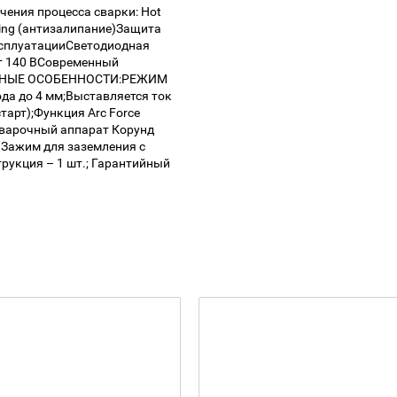
ения процесса сварки: Hot
icking (антизалипание)Защита
ксплуатацииСветодиодная
т 140 ВСовременный
ЛЬНЫЕ ОСОБЕННОСТИ:РЕЖИМ
да до 4 мм;Выставляется ток
старт);Функция Arc Force
Сварочный аппарат Корунд
; Зажим для заземления с
трукция – 1 шт.; Гарантийный