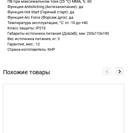
ПВ при максимальном токе (25 °C) ММА, %: 60
Функция Antisticking (Антизалипание): да
Функция Hot Start (Горячий старт): да
Функция Arc Force (Форсаж дуги): да
Температура эксплуатации, °C: от -10 до +40
Класс защиты: IP21S
Габариты источника питания (ДхШхВ), мм: 255х110х190
Вес источника питания, кг: 3
Гарантия, мес.: 12
Страна-изготовитель: КНР
Похожие товары