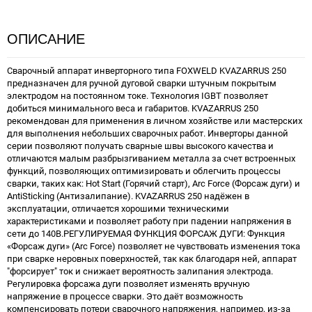
ОПИСАНИЕ
Сварочный аппарат инверторного типа FOXWELD KVAZARRUS 250
предназначен для ручной дуговой сварки штучным покрытым
электродом на постоянном токе. Технология IGBT позволяет
добиться минимального веса и габаритов. KVAZARRUS 250
рекомендован для применения в личном хозяйстве или мастерских
для выполнения небольших сварочных работ. Инверторы данной
серии позволяют получать сварные швы высокого качества и
отличаются малым разбрызгиванием металла за счет встроенных
функций, позволяющих оптимизировать и облегчить процессы
сварки, таких как: Hot Start (Горячий старт), Arc Force (Форсаж дуги) и
AntiSticking (Антизалипание). KVAZARRUS 250 надёжен в
эксплуатации, отличается хорошими техническими
характеристиками и позволяет работу при падении напряжения в
сети до 140В.РЕГУЛИРУЕМАЯ ФУНКЦИЯ ФОРСАЖ ДУГИ: Функция
«Форсаж дуги» (Arc Force) позволяет не чувствовать изменения тока
при сварке неровных поверхностей, так как благодаря ней, аппарат
"форсирует" ток и снижает вероятность залипания электрода.
Регулировка форсажа дуги позволяет изменять вручную
напряжение в процессе сварки. Это даёт возможность
компенсировать потери сварочного напряжения, например, из-за