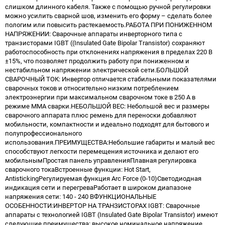
слишком длинного кабеля. Также с помощью ручной регулировки
можно усилить сварной шов, изменить его форму – сделать более
пологим или повысить растекаемость.РАБОТА ПРИ ПОНИЖЕННОМ
НАПРЯЖЕНИИ: Сварочные аппараты инверторного типа с
транзисторами IGBT ((Insulated Gate Bipolar Transistor) сохраняют
работоспособность при отклонениях напряжения в пределах 220 В
±15%, что позволяет продолжить работу при пониженном и
нестабильном напряжении электрической сети.БОЛЬШОЙ
СВАРОЧНЫЙ ТОК: Инвертор отличается стабильными показателями
сварочных токов и относительно низким потреблением
электроэнергии при максимальном сварочном токе в 250 А в
режиме ММА сварки.НЕБОЛЬШОЙ ВЕС: Небольшой вес и размеры
сварочного аппарата плюс ремень для переноски добавляют
мобильности, компактности и идеально подходят для бытового и
полупрофессионального
использования.ПРЕИМУЩЕСТВА:Небольшие габариты и малый вес
способствуют легкости перемещения источника и делают его
мобильнымПростая панель управленияПлавная регулировка
сварочного токаВстроенные функции: Hot Start,
AntistickingРегулируемая функция Arc Force (0-10)Светодиодная
индикация сети и перегреваРаботает в широком диапазоне
напряжения сети: 140 - 240 ВФУНКЦИОНАЛЬНЫЕ
ОСОБЕННОСТИ:ИНВЕРТОР НА ТРАНЗИСТОРАХ IGBT: Сварочные
аппараты с технологией IGBT (Insulated Gate Bipolar Transistor) имеют
следующие преимущества: высокое номинальное напряжение,