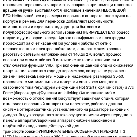
позволяет переключать параметры сварки, а при помощи плавного
вращения ручки выставляются числовые значения.НЕБОЛЬШОЙ
ВЕС: Небольшой вес и размеры сварочного аппарата плюс ручка на
корпусе и ремень для переноски добавляют мобильности,
компактности и идеально подходят для бытового и
полупрофессионального использования.ПРЕИМУЩЕСТВА:Процесс
поджига дуги сварки в среде Аргона вольфрамовым электродом
происходит за счёт касанияПри условии работы от сети с
некачественным электроснабжением, аппарат может хорошо
работать с сетевым напряжением от 140 до 270 вольт, процесс
сварки при этом стабиленВ источнике питания включается и
отключается функция VRD. При включении данной опции снижается
напряжение холостого хода до параметров, которые не угрожают
жизни человекаБайонеты мощные, надёжные, размером 35-50,
позволяют с минимальными потерями снять всю мощность
сварочного токаРегулируемые функции Hot Start (Горячий старт) и Arc
Force (Форсаж дуги)Функция Antisticking (Антизалипание) с
возможностью отключенияПрисутствует защитная опция, которая
отключает сварочный аппарат при перегреве, работает данная
система от термодатчика, установленного на радиаторе выходных
диодов. Выдув воздушного потока осуществляется через переднюю
панель аппаратаСварочный аппарат снабжён массивной и
надёжной складывающейся ручкой для
транспортировкиФУНКЦИОНАЛЬНЫЕ ОСОБЕННОСТИ:РЕЖИМ TIG
LIFT: Максимальный ток в 250 А, выдаваемый источником питания,