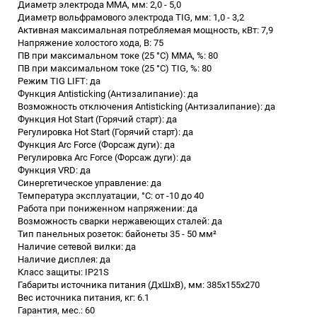
Диаметр электрода MMA, мм: 2,0 - 5,0
Диаметр вольфрамового электрода TIG, мм: 1,0 - 3,2
Активная максимальная потребляемая мощность, кВт: 7,9
Напряжение холостого хода, В: 75
ПВ при максимальном токе (25 °C) ММА, %: 80
ПВ при максимальном токе (25 °C) TIG, %: 80
Режим TIG LIFT: да
Функция Antisticking (Антизалипание): да
Возможность отключения Antisticking (Антизалипание): да
Функция Hot Start (Горячий старт): да
Регулировка Hot Start (Горячий старт): да
Функция Arc Force (Форсаж дуги): да
Регулировка Arc Force (Форсаж дуги): да
Функция VRD: да
Синергетическое управление: да
Температура эксплуатации, °C: от -10 до 40
Работа при пониженном напряжении: да
Возможность сварки нержавеющих сталей: да
Тип панельных розеток: байонеты 35 - 50 мм²
Наличие сетевой вилки: да
Наличие дисплея: да
Класс защиты: IP21S
Габариты источника питания (ДхШхВ), мм: 385х155х270
Вес источника питания, кг: 6.1
Гарантия, мес.: 60