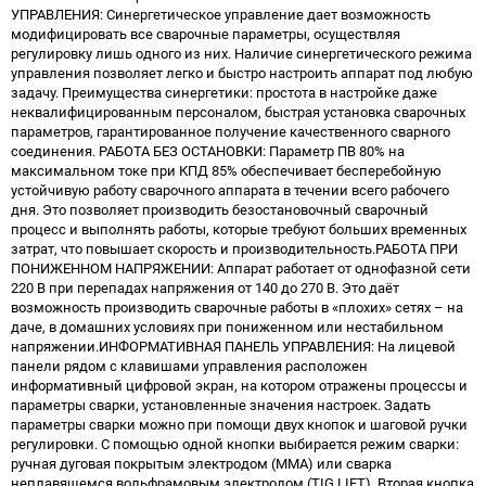
УПРАВЛЕНИЯ: Синергетическое управление дает возможность
модифицировать все сварочные параметры, осуществляя
регулировку лишь одного из них. Наличие синергетического режима
управления позволяет легко и быстро настроить аппарат под любую
задачу. Преимущества синергетики: простота в настройке даже
неквалифицированным персоналом, быстрая установка сварочных
параметров, гарантированное получение качественного сварного
соединения. РАБОТА БЕЗ ОСТАНОВКИ: Параметр ПВ 80% на
максимальном токе при КПД 85% обеспечивает бесперебойную
устойчивую работу сварочного аппарата в течении всего рабочего
дня. Это позволяет производить безостановочный сварочный
процесс и выполнять работы, которые требуют больших временных
затрат, что повышает скорость и производительность.РАБОТА ПРИ
ПОНИЖЕННОМ НАПРЯЖЕНИИ: Аппарат работает от однофазной сети
220 В при перепадах напряжения от 140 до 270 В. Это даёт
возможность производить сварочные работы в «плохих» сетях – на
даче, в домашних условиях при пониженном или нестабильном
напряжении.ИНФОРМАТИВНАЯ ПАНЕЛЬ УПРАВЛЕНИЯ: На лицевой
панели рядом с клавишами управления расположен
информативный цифровой экран, на котором отражены процессы и
параметры сварки, установленные значения настроек. Задать
параметры сварки можно при помощи двух кнопок и шаговой ручки
регулировки. С помощью одной кнопки выбирается режим сварки:
ручная дуговая покрытым электродом (MMA) или сварка
неплавящемся вольфрамовым электродом (TIG LIFT). Вторая кнопка