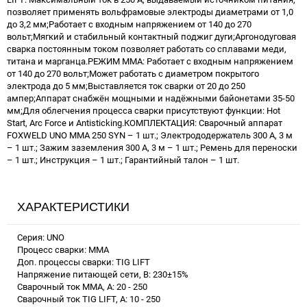
позволяет применять вольфрамовые электроды диаметрами от 1,0
до 3,2 мм;Работает с входным напряжением от 140 до 270
вольт;Мягкий и стабильный контактный поджиг дуги;Аргонодуговая
сварка постоянным током позволяет работать со сплавами меди,
титана и марганца.РЕЖИМ MMA: Работает с входным напряжением
от 140 до 270 вольт;Может работать с диаметром покрытого
электрода до 5 мм;Выставляется ток сварки от 20 до 250
ампер;Аппарат снабжён мощными и надёжными байонетами 35-50
мм;Для облегчения процесса сварки присутствуют функции: Hot
Start, Arc Force и Antisticking.КОМПЛЕКТАЦИЯ: Сварочный аппарат
FOXWELD UNO MMA 250 SYN – 1 шт.; Электрододержатель 300 А, 3 м
– 1 шт.; Зажим заземления 300 А, 3 м – 1 шт.; Ремень для переноски
– 1 шт.; Инструкция – 1 шт.; Гарантийный талон – 1 шт.
ХАРАКТЕРИСТИКИ
Серия: UNO
Процесс сварки: MMA
Доп. процессы сварки: TIG LIFT
Напряжение питающей сети, В: 230±15%
Сварочный ток MMA, А: 20 - 250
Сварочный ток TIG LIFT, A: 10 - 250