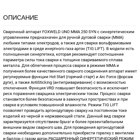
ОПИСАНИЕ
Сварочный аппарат FOXWELD UNO MMA 250 SYN c синергетическим
управлением предназначен для ручной дуговой сварки (MMA)
любыми типами электродов, а также для сварки вольфрамовыми
электродами в среде инертного газа аргон (TIG LIFT). В модели есть
полноценная синергетика, которая рекомендует соотношение
параметра силы тока сварки к толщине свариваемого сплава
металла. Для облегчения процесса сварки в режиме ММА и
получения более качественного сварного соединения аппарат имеет
регулируемые функции Нot Start (горячий старт) и Arc Force (форсаж
дуги), а также AntiSticking (антиприваривание) с возможностью
отключения. Функция VRD повышает безопасность и исключает
риск поражения сварщика электрическим током. Процесс сварки
становится более безопасным в замкнутых пространствах и при
сварке в условиях повышенной влажности. Режим TIG LIFT
позволяет проводить аргонодуговую сварку на постоянном токе
изделий из черной и нержавеющей стали. Данный вид сварки
характеризуется отсутствием брызг и более презентабельным
внешним видом сварного шва. Для проведения аргонодуговой
сварки необходимо дополнительно приобрести горелку с вентилем
и баллон с газом аргон.РАСШИРЕННЫЙ СИНЕРГЕТИЧЕСКИЙ РЕЖИМ