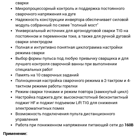
сварки
Микропроцессорный контроль и поддержка постоянного
сварочного напряжения на дуге
Надежность конструкции инвертора обеспечивает силовой
модуль собранный по схеме "полный мост"
Универсальный источник для аргонодуговой сварки ТIG на
постоянном и переменном токе, а также для ручной дуговой
сварки электродом
Полная и интуитивно понятная циклограмма настройки
режима сварки
Выбор формы пульса под любую привычку сварщика и для
лучшего контроля сварочной ванны при выполнении
специальных работ
Память на 10 сварочных заданий
Полноценная настройка сварочного режима в 2-тактром и 4-
тактном режиме работы горелки
Режим сварки точками и режим повтора (замкнутый цикл)
Настройка поджига дуги: высокочастотный бесконтактный
поджиг HF и поджиг подъемом Lift TIG для снижения
электромагнитных помех
Возможность подключения пульта дистанционного
управления
Работа при пониженном напряжении питающей сети до
160В
Применение: