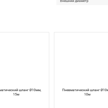
Внешний диаметр
матический шланг Ø10мм,
Пневматический шланг Ø10
15м
10м