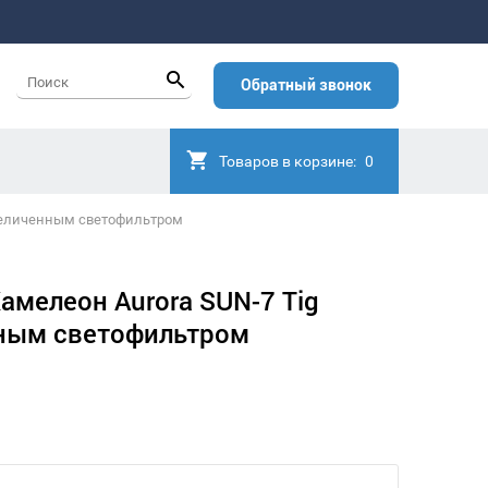
Обратный звонок
Товаров в корзине:
0
увеличенным светофильтром
амелеон Aurora SUN-7 Tig
нным светофильтром