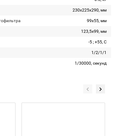
230х225х290, мм
тофильтра
99x55, мм
123,5x99, мм
-5 ; +55, С
1/2/1/1
1/30000, секунд