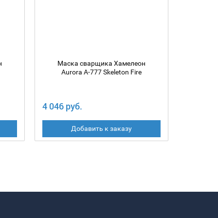
н
Маска сварщика Хамелеон
Маск
N
Aurora A-777 Skeleton Fire
Au
4 046 руб.
8 928 ру
Добавить к заказу