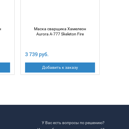
н
Маска сварщика Хамелеон
Маск
N
Aurora A-777 Skeleton Fire
Au
3 739 руб.
8 277 ру
Добавить к заказу
У Вас есть вопросы по решению?