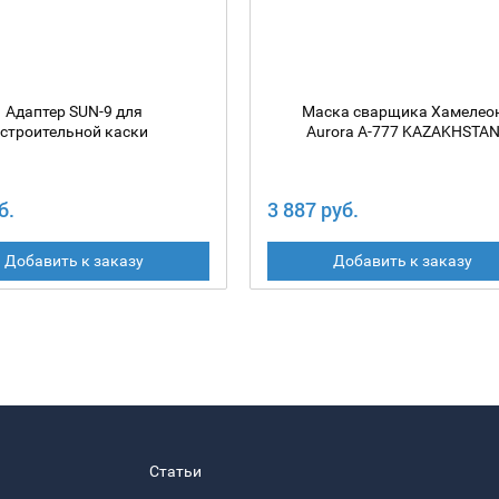
Адаптер SUN-9 для
Маска сварщика Хамелео
строительной каски
Aurora A-777 KAZAKHSTA
б.
3 887 руб.
Добавить к заказу
Добавить к заказу
Статьи