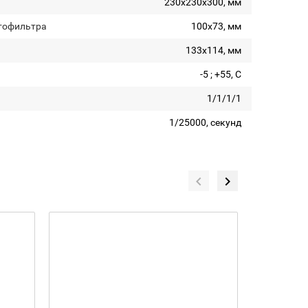
230х230х300, мм
тофильтра
100x73, мм
133x114, мм
-5 ; +55, С
1/1/1/1
1/25000, секунд