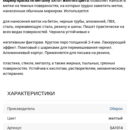
Маркер краска по металлу SA101 желтого цвета
позволяет наносить
метки на темных поверхностях, на которых трудно заметить метки,
нанесенные обычным маркером. Используется
для нанесения меток на бетон, черные трубы, алюминий, ПВХ,
сталь, нержавеющую сталь, резину и шины. Пишет практически на
всех видах поверхностей. Чернила устойчивые к
негативным факторам. Круглое перо толщиной 2-4 мм. Лакирующий
эффект. Помповый с шариками для перемешивания чернил.
Алюминиевый корпус. Применяется для письма на резине,
пластике, стекле, металлу, а также жирных, пыльных, грязных
поверхностях. Устойчив к кислотам, растворителям, механическому
истиранию.
ХАРАКТЕРИСТИКИ
Производитель
Оберон
Цвет
желтый
Артикул
SA1014