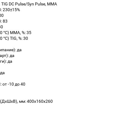
 TIG DC Pulse/Syn Pulse, MMA
: 230±15%
00
: 83
80
 °C) ММА, %: 35
°C) TIG, %: 30
ипание): да
арт): да
и): да
 да
 от -10 до 40
(ДхШхВ), мм: 400х160х260