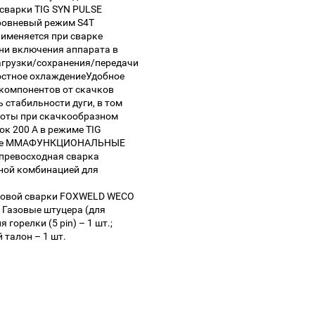
сварки TIG SYN PULSE
ровневый режим S4T
рименяется при сварке
ни включения аппарата в
агрузки/сохранения/передачи
остное охлаждениеУдобное
компонентов от скачков
стабильности дуги, в том
боты при скачкообразном
к 200 A в режиме TIG
режиме MMAФУНКЦИОНАЛЬНЫЕ
превосходная сварка
ной комбинацией для
говой сварки FOXWELD WECO
.; Газовые штуцера (для
 горелки (5 pin) – 1 шт.;
й талон – 1 шт.