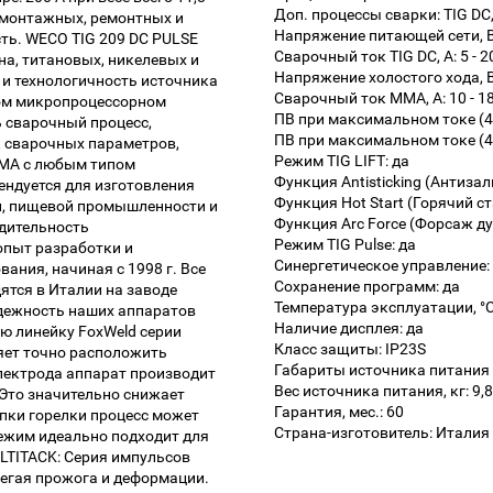
Доп. процессы сварки: TIG DC,
я монтажных, ремонтных и
Напряжение питающей сети, В
ть. WECO TIG 209 DC PULSE
Сварочный ток TIG DC, А: 5 - 2
на, титановых, никелевых и
Напряжение холостого хода, В
 и технологичность источника
Сварочный ток MMA, А: 10 - 1
ком микропроцессорном
ПВ при максимальном токе (40
 сварочный процесс,
ПВ при максимальном токе (40 
 сварочных параметров,
Режим TIG LIFT: да
MMA с любым типом
Функция Antisticking (Антизал
ендуется для изготовления
Функция Hot Start (Горячий ст
ии, пищевой промышленности и
Функция Arc Force (Форсаж дуг
одительность
Режим TIG Pulse: да
опыт разработки и
Синергетическое управление:
ания, начиная с 1998 г. Все
Сохранение программ: да
тся в Италии на заводе
Температура эксплуатации, °C:
надежность наших аппаратов
Наличие дисплея: да
ю линейку FoxWeld серии
Класс защиты: IP23S
ет точно расположить
Габариты источника питания 
электрода аппарат производит
Вес источника питания, кг: 9,8
 Это значительно снижает
Гарантия, мес.: 60
пки горелки процесс может
Страна-изготовитель: Италия
режим идеально подходит для
LTITACK: Серия импульсов
бегая прожога и деформации.