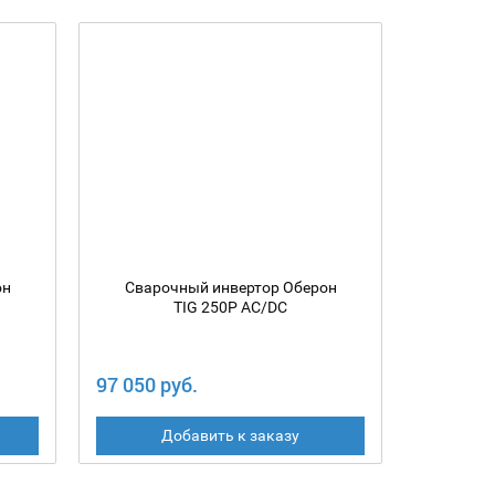
он
Сварочный инвертор Оберон
Сваро
TIG 250P AC/DC
97 050 руб.
68 850 
Добавить к заказу