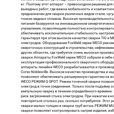
кг. Поэтому этот аппарат – превосходное решение дл
выездных работ, где важна мобильность и компактнос
предназначен для сварки различных видов стали, чугу
тонких медных сплавов. Высокая производительность
питания базируется на инновационном синергетичес
управлении, позволяющем полностью контролировать
обеспечивать исключительную стабильность настроек
гарантируя при этом высокое качество сварки TIG и 
электродов. Оборудование FoxWeld серии WECO реком
сверхточных конструкций в строительстве, нефтехим
других областях, где требуется очень высокая произв
сварки.Аппараты FoxWeld серии WECO собрали в себе 
эксплуатации профессионального сварочного оборудов
аппараты линейки WECO разрабатываются и производя
Corso Noblesville. Высокое качество производства и 
позволяют обеспечивать расширенную гарантию на вс
WECO.РЕЖИМ Q-SPOT: Режим точечной сварки позволя
электрод в точке соединения. Только после подъёма 
импульсную сварку в течение определённого времени.
риск загрязнения стыка электродом. При нажатии кно
повторяться столько раз, сколько потребуется. Этот 
сварки малых толщин и сварки труб встык.РЕЖИМ MU
сварки позволяет контролировать нагрев изделия, из