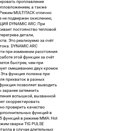
зировать проплавление
тепловложением, а также
Режим MULTITACK отлично
в не подвержен окислению,
КЦИЯ DYNAMIC ARC: При
ивает постоянство тепловой
перегрева детали,
тв. Это реализуемо за счёт
 тока. DYNAMIC ARC
уги при изменении расстояния
аботе этой функции за счёт
ется быстрее, чем при
вует смешиванию двух кромок
 Эта функция полезна при
для прихваток в разных
функция позволяет выводить
ы заранее затемнить
пления вспышкой, вызванной
яет скорректировать
но проверить качество
дополнительных функций в
K5 функций в режиме MMA: Hot
режим сварки TIG PULSE
талла в случае длительных