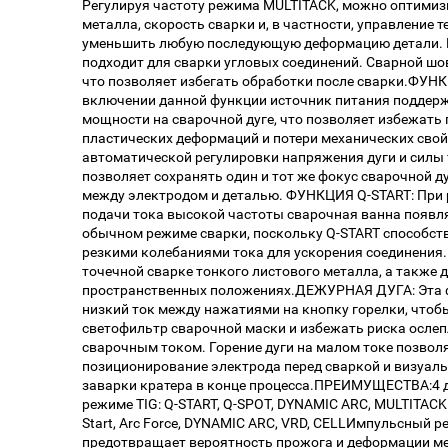
Регулируя частоту режима MULTITACK, можно оптими
металла, скорость сварки и, в частности, управление 
уменьшить любую последующую деформацию детали. 
подходит для сварки угловых соединений. Сварной шо
что позволяет избегать обработки после сварки.ФУН
включении данной функции источник питания поддерж
мощности на сварочной дуге, что позволяет избежать 
пластических деформаций и потери механических свойс
автоматической регулировки напряжения дуги и силы
позволяет сохранять один и тот же фокус сварочной д
между электродом и деталью. ФУНКЦИЯ Q-START: При р
подачи тока высокой частоты сварочная ванна появля
обычном режиме сварки, поскольку Q-START способст
резкими колебаниями тока для ускорения соединения.
точечной сварке тонкого листового металла, а также 
пространственных положениях.ДЕЖУРНАЯ ДУГА: Эта 
низкий ток между нажатиями на кнопку горелки, чтоб
светофильтр сварочной маски и избежать риска осле
сварочным током. Горение дуги на малом токе позвол
позиционирование электрода перед сваркой и визуаль
заварки кратера в конце процесса.ПРЕИМУЩЕСТВА:4 
режиме TIG: Q-START, Q-SPOT, DYNAMIC ARC, MULTITAC
Start, Arc Force, DYNAMIC ARC, VRD, CELLИмпульсный 
предотвращает вероятность прожога и деформации ме