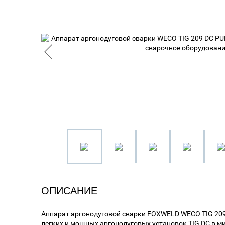
ОПИСАНИЕ
Аппарат аргонодуговой сварки FOXWELD WECO TIG 209
легких и мощных аргонодуговых установок TIG DC в мир