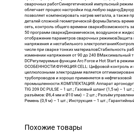
сварочных работСинергетический импульсный режим 
облегчает процесс настройки под любую задачуДвуху
позволяет компенсировать нагрев металла, а также п
деталей сложной геометрической формыЗапись време
сеть, контроль общего времени сваркиВозможность з
50 программ сваркиДинамическое, воздушное и жидк
отображение параметров сварочных режимовЗащита 
напряжения и нестабильного электропитанияКонтроль 
числе при сварке тонких материаловСтабильность ра
изменении напряжения от 90 до 240 ВМаксимальный то
DCРегулируемые функции Arc Force и Hot Start в 
ОСОБЕННОСТИ:ФУНКЦИЯ CELL: Цифровой контроль и 
целлюлозными электродами является оптимизирован
трубопроводов и хорошо применяется в нефтегазовой
промышленности.КОМПЛЕКТАЦИЯ: Аппарат аргоноду
TIG 209 DC PULSE – 1 шт.; Газовый шланг (1,5 м) – 1 шт
разъёмов: Ø6,4 мм и Ø10 мм) – 2 шт.; Разъём управления
Ремень (0,9 м) – 1 шт.; Инструкция – 1 шт.; Гарантийны
Похожие товары