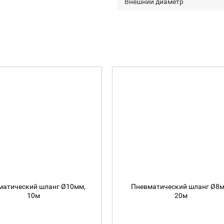
Внешний диаметр
матический шланг Ø10мм,
Пневматический шланг Ø8м
10м
20м