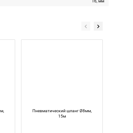
16, мм
м,
Пневматический шланг Ø8мм,
Пневм
15м