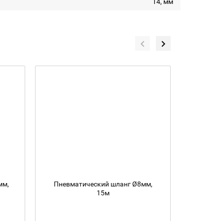
14, мм
мм,
Пневматический шланг Ø8мм,
Пневм
15м