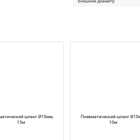
Внешний диаметр
матический шланг Ø10мм,
Пневматический шланг Ø10
15м
10м